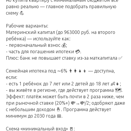
но купить квартиру с минимальным бюджетом всё
равно реально — главное подобрать правильную
схему 💪
Рабочие варианты:
Материнский капитал (до 963000 руб. на второго
ребёнка) — используйте как:
- первоначальный взнос 💰;
- часть для погашения ипотеки 💳.
Плюс: банк не повышает ставку из‑за маткапитала ✅
Семейная ипотека под ∼6% 👨‍👩‍👧‍👦 — доступна,
если:
- есть 1 ребёнок до 7 лет или 2 детей до 18 лет 👶👧;
- вы живёте в регионе, где действует программа 🗺️.
Эффект: платёж может быть почти в 2 раза ниже, чем
при рыночной ставке (20%+) 💸→💸/2; одобряют даже
с небольшим доходом 🤞. Программа действует
минимум до 2030 года 📅.
Схема «минимальный вход» 🚪: