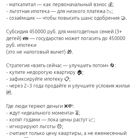
- маткапитал — как первоначальный взнос 💰;
- льготная ипотека — для низкого платежа 📉;
- созаёмщик — чтобы повысить шанс одобрения 🤝.
Субсидия 450000 руб. для многодетных семей (3+
детей) 👪 — государство может погасить до 450000
руб. ипотеки
(это не налоговый вычет) 🎁.
Стратегия «взять сейчас — улучшить потом» 🔄:
- купите недорогую квартиру 🏠;
- зафиксируйте ипотеку 📋;
- через 2–3 года продайте и улучшите условия жилья
🆙.
Где люди теряют деньги ❌💸:
- ждут «идеального момента» ⏳️;
- копят годами — пока цены растут 📈;
- игнорируют льготы 😞;
- считают только цену квартиры, а не ежемесячный