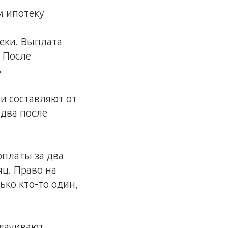
м ипотеку
теки. Выплата
. После
ь
и составляют от
 два после
арплаты за два
яц. Право на
ько кто-то один,
плачивают