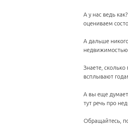
А у нас ведь ка
оцениваем состо
А дальше никого
недвижимостью б
Знаете, скольк
всплывают года
А вы еще думает
тут речь про не
Обращайтесь, п