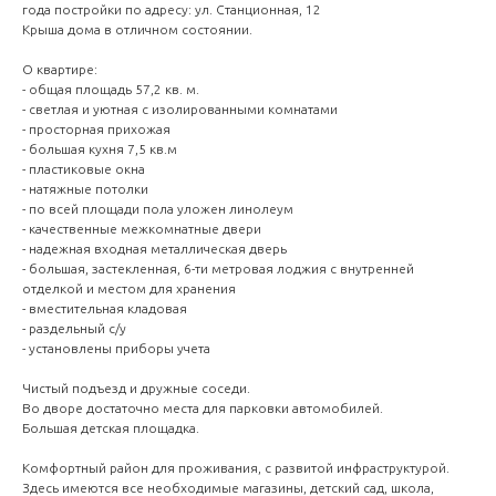
года постройки по адресу: ул. Станционная, 12
Крыша дома в отличном состоянии.
О квартире:
- общая площадь 57,2 кв. м.
- светлая и уютная с изолированными комнатами
- просторная прихожая
- большая кухня 7,5 кв.м
- пластиковые окна
- натяжные потолки
- по всей площади пола уложен линолеум
- качественные межкомнатные двери
- надежная входная металлическая дверь
- большая, застекленная, 6-ти метровая лоджия с внутренней
отделкой и местом для хранения
- вместительная кладовая
- раздельный с/у
- установлены приборы учета
Чистый подъезд и дружные соседи.
Во дворе достаточно места для парковки автомобилей.
Большая детская площадка.
Комфортный район для проживания, с развитой инфраструктурой.
Здесь имеются все необходимые магазины, детский сад, школа,